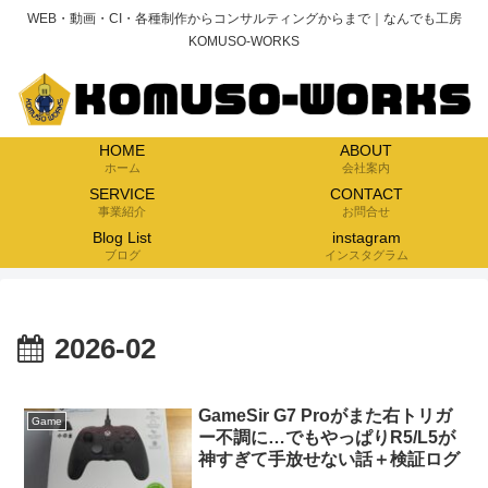
WEB・動画・CI・各種制作からコンサルティングからまで｜なんでも工房
KOMUSO-WORKS
HOME
ABOUT
ホーム
会社案内
SERVICE
CONTACT
事業紹介
お問合せ
Blog List
instagram
ブログ
インスタグラム
2026-02
GameSir G7 Proがまた右トリガ
Game
ー不調に…でもやっぱりR5/L5が
神すぎて手放せない話＋検証ログ