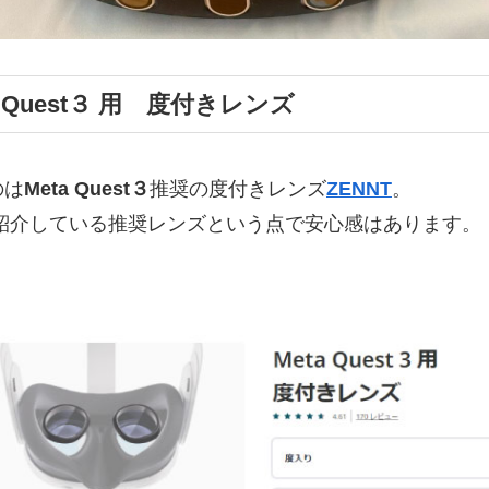
a Quest３ 用 度付きレンズ
のは
Meta Quest３
推奨の度付きレンズ
ZENNT
。
紹介している推奨レンズという点で安心感はあります。