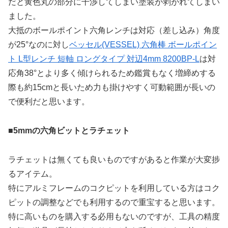
だと黄色丸の部分に干渉してしまい塗装が剥がれてしまい
ました。
大抵のボールポイント六角レンチは対応（差し込み）角度
が25°なのに対し
ベッセル(VESSEL) 六角棒 ボールポイン
ト L型レンチ 短軸 ロングタイプ 対辺4mm 8200BP-L
は対
応角38°とより多く傾けられるため鑑賞もなく増締めする
際も約15cmと長いため力も掛けやすく可動範囲が長いの
で便利だと思います。
■
5mmの六角ビットとラチェット
ラチェットは無くても良いものですがあると作業が大変捗
るアイテム。
特にアルミフレームのコクピットを利用している方はコク
ピットの調整などでも利用するので重宝すると思います。
特に高いものを購入する必用もないのですが、工具の精度