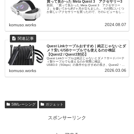
買って良かった Meta Quest 3 アクセサリー3
前回、「買って良かった Meta Quest 3 アクセサリー
２」を書いてから約7ヶ月が立ちました。 その間にいくつ
か新しいアクセサリーを買ったので、そのレビューをした
いと思います。
2024.08.07
komuso.works
Quest Linkケーブルおすすめ｜純正じゃないとダ
メ？安いUSBケーブルでも使えるのか検証
【Quest2 / Quest3対応】
Quest Linkケーブルは純正じゃないとダメ？サードパーテ
ィ製ケーブルでも使えるのか実際に検証。
USB3.0（5Gbps）の条件やおすすめの長さ、Quest2・
Quest3で快適にPCVRを遊ぶための選び方を解説します。
2026.03.06
komuso.works
SIMレーシング
ガジェット
スポンサーリンク