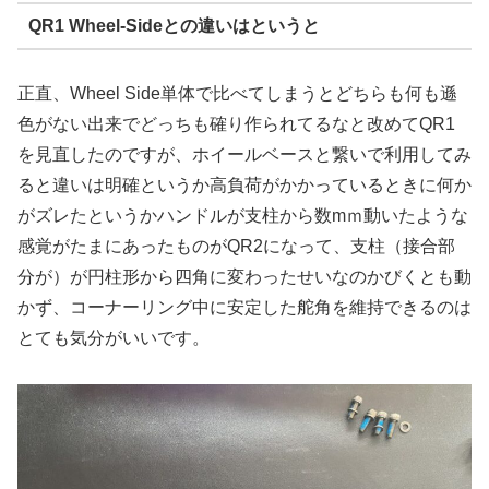
QR1 Wheel-Side
との違いはというと
正直、Wheel Side単体で比べてしまうとどちらも何も遜
色がない出来でどっちも確り作られてるなと改めてQR1
を見直したのですが、ホイールベースと繋いで利用してみ
ると違いは明確というか高負荷がかかっているときに何か
がズレたというかハンドルが支柱から数mｍ動いたような
感覚がたまにあったものがQR2になって、支柱（接合部
分が）が円柱形から四角に変わったせいなのかびくとも動
かず、コーナーリング中に安定した舵角を維持できるのは
とても気分がいいです。