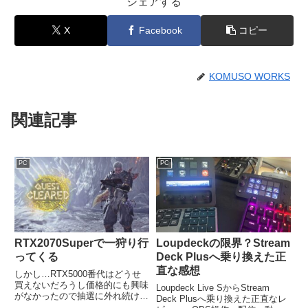
シェアする
X
Facebook
コピー
KOMUSO WORKS
関連記事
PC
PC
Loupdeckの限界？Stream
RTX2070Superで一狩り行
Deck Plusへ乗り換えた正
ってくる
直な感想
しかし…RTX5000番代はどうせ
買えないだろうし価格的にも興味
Loupdeck Live SからStream
がなかったので抽選に外れ続けて
Deck Plusへ乗り換えた正直なレ
もまだ良かったのですが、