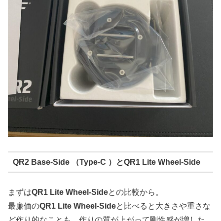
QR2 Base-Side （Type-C ）
と
QR1 Lite Wheel-Side
まずは
QR1 Lite Wheel-Side
との比較から。
最廉価の
QR1 Lite Wheel-Side
と比べると大きさや重さな
ど作り的なことも、作りの質が上がって剛性感が増した