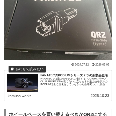
2024.07.12
2026.03.06
FANATECのPODIUMシリーズ２つの新製品登場
FANATECでは最上位モデルに相当するPODIUMシリーズ。
CLUBSPORT DDが出てだいぶ立ちますが最上位モデルの
PODIUMは全く進化をしていなかった数年間ついに新型が
出るようです。
2025.10.23
komuso.works
ホイールベースを買い替えるべきかQR2にする