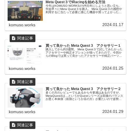
Meta Quest３でiRacingを始める方法
今年はKOMUSO WORKSのVR元年にしようと思い立ち、
年始早々にMeta Quest３を購入。 Meta Quest３の感想や
利用するに当たって必要に感じた機器や買ってよかった機
器はまた別のブログで紹介するとして今回は「Meta Quest
３でiRacingをやる方法」を紹介しようと思います。
2024.01.17
komuso.works
買って良かった Meta Quest 3 アクセサリー１
購入してから約3週間。 Meta Quest３で試してみたかった
アクセサリーや純正オプションが揃ってきたので、今回か
らのBlogでは買って良かったアクセサリーや純正パーツを
紹介していこうかと思います。
2024.01.25
komuso.works
買って良かった Meta Quest 3 アクセサリー２
多くの方のレビューでもあるから今更感はあるのですが、
MetaQuest3は…というかQuestシリーズは前後のバランス
が悪く本体側（前側というか目の方）が重たいので姿勢が
つらくなることや前側に落ちてくうる感じの装着感になっ
てしまいます。 そこで必須クラスのアイテムとなるのがヘ
ッドストラップ。
2024.01.29
komuso.works