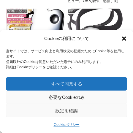
ビュー。OBS操作、配信、動画
Radeon RX9070xtはどこにもな
編集、システム干渉まで、3週間
いしどこの抽選でも当たらない…
使い込んで分かったメリット・デ
SIMレーシング
PC
ということで今回は流行りに乗っ
メリットを徹底比較。クリエイタ
て「モンスターハンターワイル
ー必見の左手デバイス検証記事で
ズ」で検証をしてみました。
す。
Cookieの利用について
頭蓋骨剥がしに行ってみた
夏を快適に過ごすMeta
当サイトでは、サービス向上と利用状況の把握のためにCookie等を使用し
Questのフェイスカバー
パソコンや車、大好きな趣味の道
ます。
具のメンテナンスはするのに自分
この暑さの中じゃエアコンつけて
必須以外のCookieは同意いただいた場合にのみ利用します。
のカラダのメンテナンスは疎かに
もVRヘッドセットが暑い…なん
詳細はCookieポリシーをご確認ください。
なっている方も多いんじゃないで
てことありませんか？ということ
しょうか？ということで今回はセ
で私が使って良かったと思う
ルフケアというか頭蓋骨剥がし体
Meta Quest3やMeta Quest3s対
SIMレーシング
PC
験記です。SIMレースをVRで行
応のフェイスカバーを紹介してい
すべて同意する
うレーサーの皆さんは首が凝って
こうかと思います。よかったら見
いませんか？とてもオススメしま
ていってください。
すよ！
必要なCookieのみ
設定を確認
[PR]スマイルSALE 新生活
Radeon RX9070 のVR性
FINALでSIM関連で使えそ
能はどうなの？
Cookieポリシー
うなものを選んでみた
ASRockのSTEEL LEGENDが格
プライバシーポリシー
Cookieポリシー
好良すぎて一目惚れ、RX9070XT