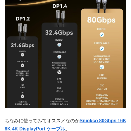
ちなみに使ってみてオススメなのが
Sniokco 80Gbps 16K
8K 4K DisplayPort ケーブル
。