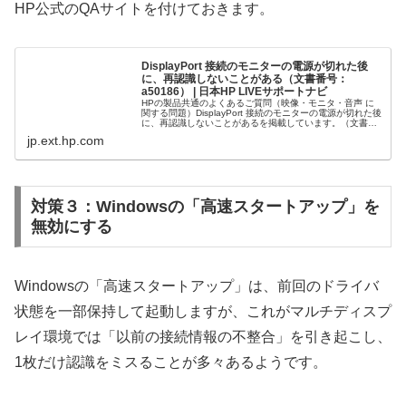
HP公式のQAサイトを付けておきます。
DisplayPort 接続のモニターの電源が切れた後
に、再認識しないことがある（文書番号：
a50186） | 日本HP LIVEサポートナビ
HPの製品共通のよくあるご質問（映像・モニタ・音声 に
関する問題）DisplayPort 接続のモニターの電源が切れた後
に、再認識しないことがあるを掲載しています。（文書番
号：a50186）
jp.ext.hp.com
対策３：Windowsの「高速スタートアップ」を
無効にする
Windowsの「高速スタートアップ」は、前回のドライバ
状態を一部保持して起動しますが、これがマルチディスプ
レイ環境では「以前の接続情報の不整合」を引き起こし、
1枚だけ認識をミスることが多々あるようです。