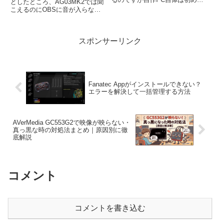
としたところ、AG03MK2では聞
て。色々と考えるのがめんどくさ
こえるのにOBSに音が入らない
くてBTOに頼りっきりだった
トラブルが発生。原因は光ケーブ
私、これも良い機会・自作への第
ルの分配による信号減衰でした。
一歩と思いマザーボード交換にチ
GameDAC＋AG03環境での解決
ャレンジすることにしました。
スポンサーリンク
方法を実体験ベースで解説しま
す。
Fanatec Appがインストールできない？
エラーを解決して一括管理する方法
AVerMedia GC553G2で映像が映らない・
真っ黒な時の対処法まとめ｜原因別に徹
底解説
コメント
コメントを書き込む