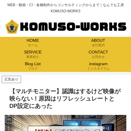
WEB・動画・CI・各種制作からコンサルティングからまで｜なんでも工房
KOMUSO-WORKS
HOME
ABOUT
ホーム
会社案内
SERVICE
CONTACT
事業紹介
お問合せ
Blog List
instagram
ブログ
インスタグラム
広告あり
【マルチモニター】認識はするけど映像が
映らない！原因はリフレッシュレートと
DP設定にあった
PC