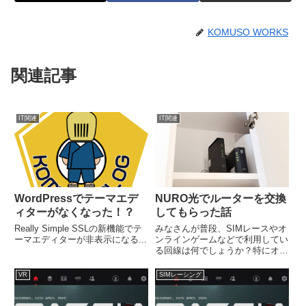
KOMUSO WORKS
関連記事
IT関連
IT関連
WordPressでテーマエデ
NURO光でルーターを交換
ィターがなくなった！？
してもらった話
Really Simple SSLの新機能でテ
みなさんが普段、SIMレースやオ
ーマエディターが非表示になる...
ンラインゲームなどで利用してい
る回線は何でしょうか？特にオン
ラインでゲーム（SIMレースを含
む）をしていると回線速度の速さ
VR
SIMレーシング
もさることならがパケットロスの
少なさや接続の安定度と回線を選
択するうえで注視すべき点が沢山