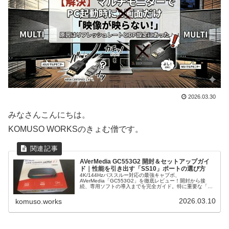
2026.03.30
みなさんこんにちは。
KOMUSO WORKSのきょむ僧です。
AVerMedia GC553G2 開封＆セットアップガイ
ド｜性能を引き出す「SS10」ポートの選び方
4K/144Hzパススルー対応の最強キャプボ、
AVerMedia「GC553G2」を徹底レビュー！開封から接
続、専用ソフトの導入までを完全ガイド。特に重要な「マ
ザーボードのUSBポート選び」や、光分配器を組み合わせ
たこだわりのオーディオ構成についても詳しく解説しま
2026.03.10
komuso.works
す。