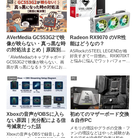
ングPCやサーバー、ハンドルコ
ード用途でUSB帯域不足に悩ん
PC
PC
ントローラーや各種ガジェットな
でいる人向けに、メリット・注意
どの精密機械が並んでいる方にと
点を詳しく解説します。
って、湿度の管理はガジェットの
寿命にも関わる死活問題だったり
します。
AVerMedia GC553G2で映
Radeon RX9070 のVR性
像が映らない・真っ黒な時
能はどうなの？
の対処法まとめ｜原因別に
ASRockのSTEEL LEGENDが格
徹底解説
好良すぎて一目惚れ、RX9070XT
「AVerMediaのキャプチャボード
と悩みに悩んでワットパフォーマ
GC553G2で映像が映らない、画
ンスを重視して無印を購入。
面が真っ黒になるトラブルにお困
NVIDIAに比べRadeonはVRやAI
りですか？本記事では、HDCP設
生成に弱いと言うイメージなので
定やUSB帯域、解像度の不一致
Game
PC
心配していましたが全然そんなこ
など、よくある原因と具体的な解
ともなかったので、今回はいろい
決策を分かりやすく解説します。
ろなVRでFPSを検証してみまし
配信や録画をスムーズに始めるた
た。
めのチェックリストとしてご活用
ください。」
Xboxの音声がOBSに入ら
初めてのマザーボード交換
ない原因｜光分配による信
＆自作PC
号減衰だった話
メモリの増設やグラボの交換・フ
ァンの増設などはやった経験があ
Xboxの音声をOBSで録音しよう
るのですが自作PC自体は初め