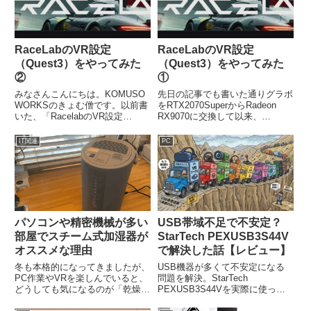
あるかと思います。今回は半年以
上前のことですが私が体験した話
と解決した方法を書いていこうか
と思います。
RaceLabのVR設定
RaceLabのVR設定
（Quest3）をやってみた
（Quest3）をやってみた
②
①
みなさんこんにちは。KOMUSO
先日の記事でも書いた通りグラボ
WORKSのきょむ僧です。以前書
をRTX2070SuperからRadeon
いた、「RacelabのVR設定
RX9070に交換して以来、
（Quest3）をやってみた①」と
iRaceingのFPSがだいぶ改善して
言うブログから10ヶ月が経ち、
きたので本格的にRaceLabを稼働
IT関連
PC
RaceLABの解説動画が新しくな
させるために設定にチャレンジし
っていたので、今回は備忘録とし
てみました。英語設定資料の翻訳
て和訳を残しておきます。困って
と備忘録として記録しています。
いる方の一助にでもなったら幸い
です。
パソコンや精密機械が多い
USB帯域不足で不安定？
部屋でスチーム式加湿器が
StarTech PEXUSB3S44V
オススメな理由
で解決した話【レビュー】
冬も本格的になってきましたが、
USB機器が多くて不安定になる
PC作業やVRを楽しんでいると、
問題を解決。StarTech
どうしても気になるのが「乾燥」
PEXUSB3S44Vを実際に使って
ですよね。 特にお部屋にゲーミ
レビュー。VRやキャプチャーボ